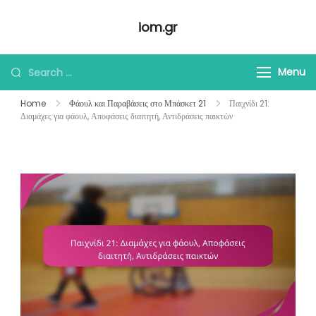
Skip
iom.gr
to
content
Looking
Menu
for
Home
Φάουλ και Παραβάσεις στο Μπάσκετ 21
Παιχνίδι 21:
Something?
Διαμάχες για φάουλ, Αποφάσεις διαιτητή, Αντιδράσεις παικτών