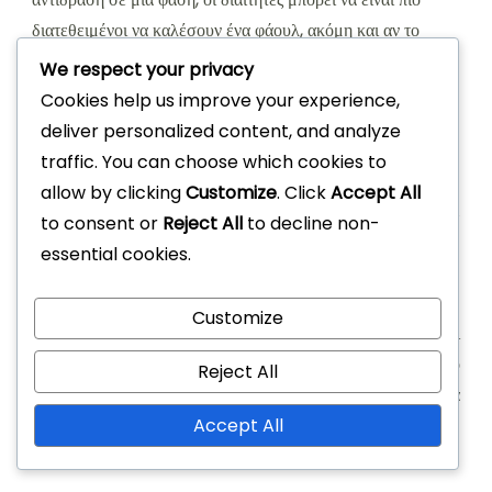
διατεθειμένοι να καλέσουν ένα φάουλ, ακόμη και αν το
περιστατικό ήταν οριακό. Αυτό μπορεί να οδηγήσει σε
We respect your privacy
ασυνέπειες στη διαιτησία, ενισχύοντας περαιτέρω τις
Cookies help us improve your experience,
αμφισβητήσεις μεταξύ παικτών και προπονητών.
deliver personalized content, and analyze
traffic. You can choose which cookies to
allow by clicking
Customize
. Click
Accept All
to consent or
Reject All
to decline non-
essential cookies.
Post
PREVIOUS ARTICLE
NEXT ARTICLE
Customize
Navigation
Παιχνίδι 21 Μπάσκετ:
Παιχνίδι 21: Τύποι
Διαφωνίες σκοραρίσματος,
παραβάσεων, Ταξίδι, Διπλό
Reject All
Βίντεο ανασκόπησης,
ντρίμπλα
Accept All
Διαιτησία