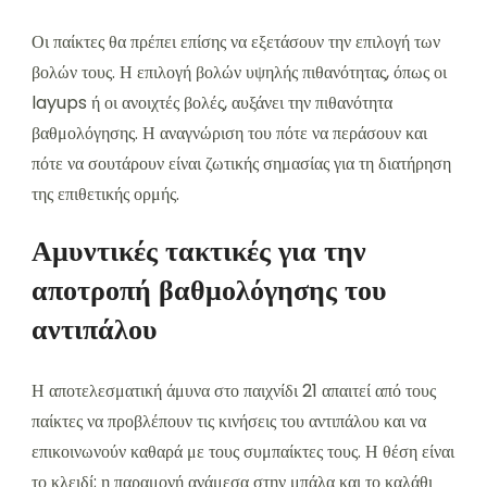
Οι παίκτες θα πρέπει επίσης να εξετάσουν την επιλογή των
βολών τους. Η επιλογή βολών υψηλής πιθανότητας, όπως οι
layups ή οι ανοιχτές βολές, αυξάνει την πιθανότητα
βαθμολόγησης. Η αναγνώριση του πότε να περάσουν και
πότε να σουτάρουν είναι ζωτικής σημασίας για τη διατήρηση
της επιθετικής ορμής.
Αμυντικές τακτικές για την
αποτροπή βαθμολόγησης του
αντιπάλου
Η αποτελεσματική άμυνα στο παιχνίδι 21 απαιτεί από τους
παίκτες να προβλέπουν τις κινήσεις του αντιπάλου και να
επικοινωνούν καθαρά με τους συμπαίκτες τους. Η θέση είναι
το κλειδί; η παραμονή ανάμεσα στην μπάλα και το καλάθι