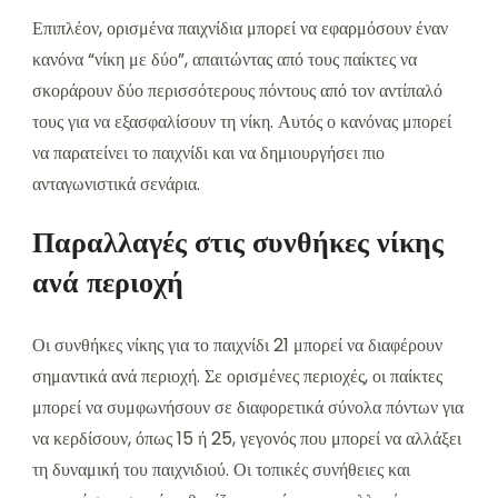
Επιπλέον, ορισμένα παιχνίδια μπορεί να εφαρμόσουν έναν
κανόνα “νίκη με δύο”, απαιτώντας από τους παίκτες να
σκοράρουν δύο περισσότερους πόντους από τον αντίπαλό
τους για να εξασφαλίσουν τη νίκη. Αυτός ο κανόνας μπορεί
να παρατείνει το παιχνίδι και να δημιουργήσει πιο
ανταγωνιστικά σενάρια.
Παραλλαγές στις συνθήκες νίκης
ανά περιοχή
Οι συνθήκες νίκης για το παιχνίδι 21 μπορεί να διαφέρουν
σημαντικά ανά περιοχή. Σε ορισμένες περιοχές, οι παίκτες
μπορεί να συμφωνήσουν σε διαφορετικά σύνολα πόντων για
να κερδίσουν, όπως 15 ή 25, γεγονός που μπορεί να αλλάξει
τη δυναμική του παιχνιδιού. Οι τοπικές συνήθειες και