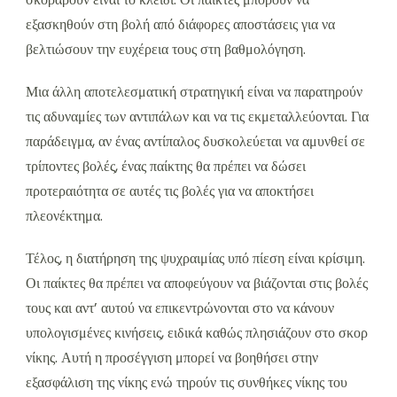
εξασκηθούν στη βολή από διάφορες αποστάσεις για να
βελτιώσουν την ευχέρεια τους στη βαθμολόγηση.
Μια άλλη αποτελεσματική στρατηγική είναι να παρατηρούν
τις αδυναμίες των αντιπάλων και να τις εκμεταλλεύονται. Για
παράδειγμα, αν ένας αντίπαλος δυσκολεύεται να αμυνθεί σε
τρίποντες βολές, ένας παίκτης θα πρέπει να δώσει
προτεραιότητα σε αυτές τις βολές για να αποκτήσει
πλεονέκτημα.
Τέλος, η διατήρηση της ψυχραιμίας υπό πίεση είναι κρίσιμη.
Οι παίκτες θα πρέπει να αποφεύγουν να βιάζονται στις βολές
τους και αντ’ αυτού να επικεντρώνονται στο να κάνουν
υπολογισμένες κινήσεις, ειδικά καθώς πλησιάζουν στο σκορ
νίκης. Αυτή η προσέγγιση μπορεί να βοηθήσει στην
εξασφάλιση της νίκης ενώ τηρούν τις συνθήκες νίκης του