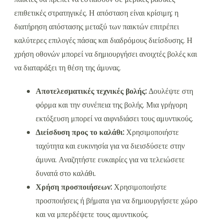
επιθετικές στρατηγικές. Η απόσταση είναι κρίσιμη; η
διατήρηση απόστασης μεταξύ των παικτών επιτρέπει
καλύτερες επιλογές πάσας και διαδρόμους διείσδυσης. Η
χρήση οθονών μπορεί να δημιουργήσει ανοιχτές βολές και
να διαταράξει τη θέση της άμυνας.
Αποτελεσματικές τεχνικές βολής:
Δουλέψτε στη
φόρμα και την συνέπεια της βολής. Μια γρήγορη
εκτόξευση μπορεί να αιφνιδιάσει τους αμυντικούς.
Διείσδυση προς το καλάθι:
Χρησιμοποιήστε
ταχύτητα και ευκινησία για να διεισδύσετε στην
άμυνα. Αναζητήστε ευκαιρίες για να τελειώσετε
δυνατά στο καλάθι.
Χρήση προσποιήσεων:
Χρησιμοποιήστε
προσποιήσεις ή βήματα για να δημιουργήσετε χώρο
και να μπερδέψετε τους αμυντικούς.