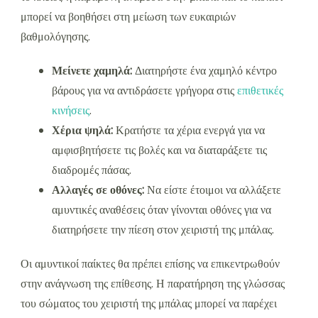
μπορεί να βοηθήσει στη μείωση των ευκαιριών
βαθμολόγησης.
Μείνετε χαμηλά:
Διατηρήστε ένα χαμηλό κέντρο
βάρους για να αντιδράσετε γρήγορα στις
επιθετικές
κινήσεις
.
Χέρια ψηλά:
Κρατήστε τα χέρια ενεργά για να
αμφισβητήσετε τις βολές και να διαταράξετε τις
διαδρομές πάσας.
Αλλαγές σε οθόνες:
Να είστε έτοιμοι να αλλάξετε
αμυντικές αναθέσεις όταν γίνονται οθόνες για να
διατηρήσετε την πίεση στον χειριστή της μπάλας.
Οι αμυντικοί παίκτες θα πρέπει επίσης να επικεντρωθούν
στην ανάγνωση της επίθεσης. Η παρατήρηση της γλώσσας
του σώματος του χειριστή της μπάλας μπορεί να παρέχει