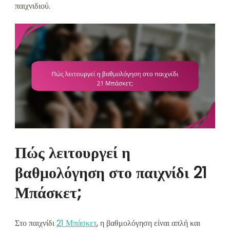
παιχνιδιού.
Πώς λειτουργεί η
βαθμολόγηση στο παιχνίδι 21
Μπάσκετ;
Στο παιχνίδι
21 Μπάσκετ
, η βαθμολόγηση είναι απλή και