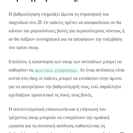
Η βαθμολόγηση επηρεάζει άμεσα τη στρατηγική του
παιχνιδιού στο 21. Οι παίκτες πρέπει να αποφασίσουν αν θα
κάνουν πιο ριψοκίνδυνες βολές για περισσότερους πόντους ή
αν θα παίξουν συντηρητικά για να αποφύγουν την υπέρβαση
του ορίου σκορ.
Επιπλέον, η κατανόηση των σκορ των αντιπάλων μπορεί να
καθορίσει τις
αμυντικές στρατηγικές
. Αν ένας αντίπαλος είναι
κοντά στη νίκη, οι παίκτες μπορεί να εστιάσουν στην άμυνα
για να αποτρέψουν την βαθμολόγησή τους, ενώ παράλληλα
σχεδιάζουν προσεκτικά τις δικές τους βολές.
Η αποτελεσματική επικοινωνία και η επίγνωση του
τρέχοντος σκορ μπορούν να ενισχύσουν την ομαδική
εργασία και τη συνολική απόδοση, καθιστώντας τη