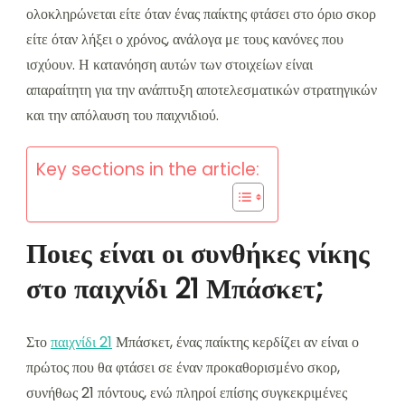
ολοκληρώνεται είτε όταν ένας παίκτης φτάσει στο όριο σκορ
είτε όταν λήξει ο χρόνος, ανάλογα με τους κανόνες που
ισχύουν. Η κατανόηση αυτών των στοιχείων είναι
απαραίτητη για την ανάπτυξη αποτελεσματικών στρατηγικών
και την απόλαυση του παιχνιδιού.
Key sections in the article:
Ποιες είναι οι συνθήκες νίκης
στο παιχνίδι 21 Μπάσκετ;
Στο
παιχνίδι 21
Μπάσκετ, ένας παίκτης κερδίζει αν είναι ο
πρώτος που θα φτάσει σε έναν προκαθορισμένο σκορ,
συνήθως 21 πόντους, ενώ πληροί επίσης συγκεκριμένες