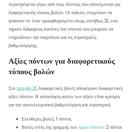
περιστρέφεται γύρω από τους πόντους που απονέμονται για
διαφορετικούς τύπους βολών. Οι παίκτες στοχεύουν να
φτάσουν σε έναν προκαθορισμένο σκορ, συνήθως 21, ενώ
τηρούν διάφορους κανόνες του σπιτιού που μπορούν να
επηρεάσουν την παιχνιδιού και τις στρατηγικές
βαθμολόγησης.
Αξίες πόντων για διαφορετικούς
τύπους βολών
Στο
παιχνίδι 21
, διαφορετικές βολές αποφέρουν διαφορετικές
αξίες πόντων. Η κατανόηση αυτών των αξιών είναι κρίσιμη
για την αποτελεσματική βαθμολόγηση και στρατηγική.
Ελεύθερες βολές: 1 πόντος
Βολές εντός της γραμμής των
τριών πόντων
: 2 πόντοι