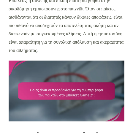
Επιπλέον, η συνεπής και δίκαιη διαιτησία βοηθά στην
οικοδόμηση εμπιστοσύνης στο παιχνίδι. Όταν οι παίκτες
αισθάνονται ότι οι διαιτητές κάνουν δίκαιες αποφάσεις, είναι
πιο πιθανό να αποδεχτούν τα αποτελέσματα, ακόμη και αν
διαφωνούν με συγκεκριμένες κλήσεις. Αυτή η εμπιστοσύνη
είναι απαραίτητη για τη συνολική απόλαυση και ακεραιότητα
του αθλήματος.