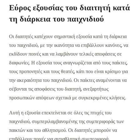
Εύρος εξουσίας του διαιτητή κατά
τη διάρκεια του παιχνιδιού
Οι διαιτητές κατέχουν σημαντική εξουσία κατά τη διάρκεια
του παιχνιδιού, με την ικανότητα να επιβάλλουν κανόνες, να
εκδίδουν ποινές και να λαμβάνουν τελικές αποφάσεις σε
διαφωνίες. Η εξουσία τους αναγνωρίζεται από τους παίκτες,
τους προπονητές και τους θεατές, κάτι που είναι κρίσιμο για
την ακεραιότητα του παιχνιδιού. Οι παίκτες αναμένονται να
σέβονται τις αποφάσεις του διαιτητή, ανεξαρτήτως
προσωπικών απόψεων σχετικά με συγκεκριμένες κλήσεις.
Αυτή η εξουσία επεκτείνεται σε όλες τις πτυχές του
παιχνιδιού, συμπεριλαμβανομένης της συμπεριφοράς των
παικτών και του αθλητισμού. Οι διαιτητές μπορούν να
επιβάλλουν ποινές για αντιαθλητική συμπεριφορά,