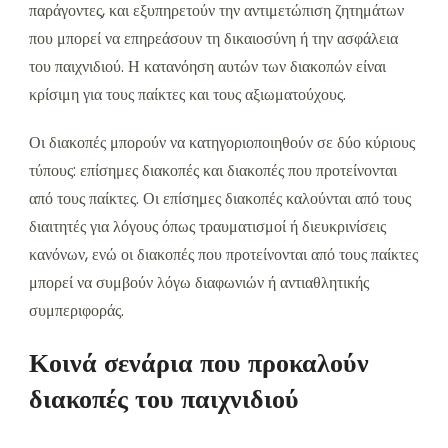
παράγοντες, και εξυπηρετούν την αντιμετώπιση ζητημάτων
που μπορεί να επηρεάσουν τη δικαιοσύνη ή την ασφάλεια
του παιχνιδιού. Η κατανόηση αυτών των διακοπών είναι
κρίσιμη για τους παίκτες και τους αξιωματούχους.
Οι διακοπές μπορούν να κατηγοριοποιηθούν σε δύο κύριους
τύπους: επίσημες διακοπές και διακοπές που προτείνονται
από τους παίκτες. Οι επίσημες διακοπές καλούνται από τους
διαιτητές για λόγους όπως τραυματισμοί ή διευκρινίσεις
κανόνων, ενώ οι διακοπές που προτείνονται από τους παίκτες
μπορεί να συμβούν λόγω διαφωνιών ή αντιαθλητικής
συμπεριφοράς.
Κοινά σενάρια που προκαλούν
διακοπές του παιχνιδιού