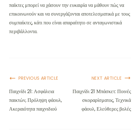
παίκτες μπορεί να χάσουν την ευκαιρία να μάθουν πώς να
επικοινωνούν και να συνεργάζονται αποτελεσματικά με τους
συμπαίκτες, κάτι που είναι απαραίτητο σε ανταγωνιστικά
περιβάλλοντα.
Post
PREVIOUS ARTICLE
NEXT ARTICLE
Navigation
Παιχνίδι 21: Ασφάλεια
Παιχνίδι 21 Μπάσκετ: Ποινές
παικτών, Πρόληψη φάουλ,
σκοραρίσματος, Τεχνικά
Ακεραιότητα παιχνιδιού
φάουλ, Ελεύθερες βολές