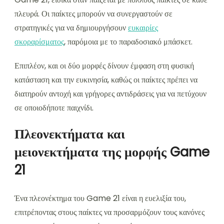
πλευρά. Οι παίκτες μπορούν να συνεργαστούν σε
στρατηγικές για να δημιουργήσουν
ευκαιρίες
σκοραρίσματος
, παρόμοια με το παραδοσιακό μπάσκετ.
Επιπλέον, και οι δύο μορφές δίνουν έμφαση στη φυσική
κατάσταση και την ευκινησία, καθώς οι παίκτες πρέπει να
διατηρούν αντοχή και γρήγορες αντιδράσεις για να πετύχουν
σε οποιοδήποτε παιχνίδι.
Πλεονεκτήματα και
μειονεκτήματα της μορφής Game
21
Ένα πλεονέκτημα του Game 21 είναι η ευελιξία του,
επιτρέποντας στους παίκτες να προσαρμόζουν τους κανόνες