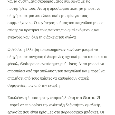
και τα συστήματα σκοραρίσματος σύμφωνα με τις
προτιμήσεις τους. Αυτή η προσαρμοστικότητα μπορεί να
οδηγήσει σε μια πιο ελκυστική εμπειρία για τους
συμμετέχοντες. Ο ταχύτερος ρυθμός του παιχνιδιού μπορεί
επίσης να κρατήσει τους παίκτες πιο εμπλεκόμενους και
ενεργούς καθ’ όλη τη διάρκεια του αγώνα.
Ωστόσο, η έλλειψη τυποποιημένων κανόνων μπορεί να
οδηγήσει σε σύγχυση ή διαφωνίες σχετικά με το σκορ και τα
φάουλ, ιδιαίτερα σε ανεπίσημες ρυθμίσεις. Αυτό μπορεί να
αποσπάσει από την απόλαυση του παιχνιδιού και μπορεί να
απαιτήσει από τους παίκτες να καθορίσουν σαφείς
συμφωνίες πριν από την έναρξη.
Επιπλέον, η έμφαση στην ατομική δράση στο Game 21
μπορεί να περιορίσει την ανάπτυξη δεξιοτήτων ομαδικής
εργασίας που είναι κρίσιμες στο παραδοσιακό μπάσκετ. Οι