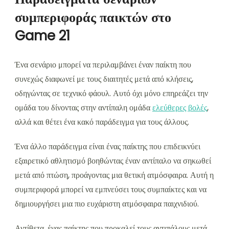
συμπεριφοράς παικτών στο
Game 21
Ένα σενάριο μπορεί να περιλαμβάνει έναν παίκτη που
συνεχώς διαφωνεί με τους διαιτητές μετά από κλήσεις,
οδηγώντας σε τεχνικό φάουλ. Αυτό όχι μόνο επηρεάζει την
ομάδα του δίνοντας στην αντίπαλη ομάδα
ελεύθερες βολές
,
αλλά και θέτει ένα κακό παράδειγμα για τους άλλους.
Ένα άλλο παράδειγμα είναι ένας παίκτης που επιδεικνύει
εξαιρετικό αθλητισμό βοηθώντας έναν αντίπαλο να σηκωθεί
μετά από πτώση, προάγοντας μια θετική ατμόσφαιρα. Αυτή η
συμπεριφορά μπορεί να εμπνεύσει τους συμπαίκτες και να
δημιουργήσει μια πιο ευχάριστη ατμόσφαιρα παιχνιδιού.
Αντίθετα, ένας παίκτης που προκαλεί τους αντιπάλους μετά