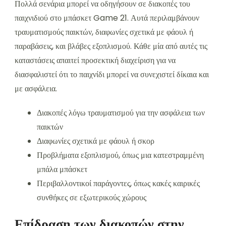
Πολλά σενάρια μπορεί να οδηγήσουν σε διακοπές του
παιχνιδιού στο μπάσκετ Game 21. Αυτά περιλαμβάνουν
τραυματισμούς παικτών, διαφωνίες σχετικά με φάουλ ή
παραβάσεις, και βλάβες εξοπλισμού. Κάθε μία από αυτές τις
καταστάσεις απαιτεί προσεκτική διαχείριση για να
διασφαλιστεί ότι το παιχνίδι μπορεί να συνεχιστεί δίκαια και
με ασφάλεια.
Διακοπές λόγω τραυματισμού για την ασφάλεια των
παικτών
Διαφωνίες σχετικά με φάουλ ή σκορ
Προβλήματα εξοπλισμού, όπως μια κατεστραμμένη
μπάλα μπάσκετ
Περιβαλλοντικοί παράγοντες, όπως κακές καιρικές
συνθήκες σε εξωτερικούς χώρους
Επίδραση των διακοπών στην