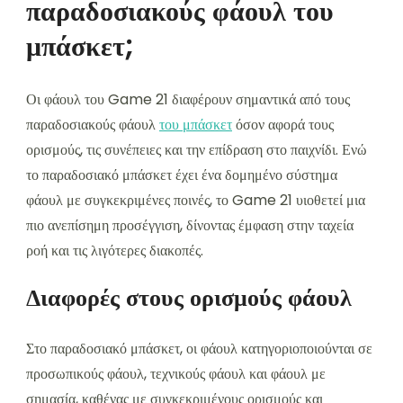
παραδοσιακούς φάουλ του
μπάσκετ;
Οι φάουλ του Game 21 διαφέρουν σημαντικά από τους
παραδοσιακούς φάουλ
του μπάσκετ
όσον αφορά τους
ορισμούς, τις συνέπειες και την επίδραση στο παιχνίδι. Ενώ
το παραδοσιακό μπάσκετ έχει ένα δομημένο σύστημα
φάουλ με συγκεκριμένες ποινές, το Game 21 υιοθετεί μια
πιο ανεπίσημη προσέγγιση, δίνοντας έμφαση στην ταχεία
ροή και τις λιγότερες διακοπές.
Διαφορές στους ορισμούς φάουλ
Στο παραδοσιακό μπάσκετ, οι φάουλ κατηγοριοποιούνται σε
προσωπικούς φάουλ, τεχνικούς φάουλ και φάουλ με
σημασία, καθένας με συγκεκριμένους ορισμούς και