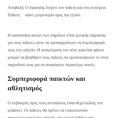
Αποβολή
Ο διαιτητής δείχνει τον παίκτη και στη συνέχεια
Παίκτη
κάνει χειρονομία προς την έξοδο.
Η κατανόηση αυτών των σημάτων είναι ζωτικής σημασίας
για τους παίκτες ώστε να προσαρμόσουν τη συμπεριφορά
τους στο γήπεδο. Η αναγνώριση του πότε καλείται φάουλ
μπορεί να βοηθήσει τους παίκτες να τροποποιήσουν το στυλ
παιχνιδιού τους για να αποφύγουν περαιτέρω ποινές.
Συμπεριφορά παικτών και
αθλητισμός
Ο σεβασμός προς τους αντιπάλους είναι θεμελιώδης στο
μπάσκετ. Οι παίκτες θα πρέπει να επικοινωνούν
αποτελεσματικά στο γήπεδο, που περιλαμβάνει την