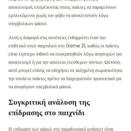
αποκλεισμοί, επιτρέποντας στους παίκτες να παραμείνουν
εμπλεκόμενοι χωρίς τον φόβο να αποκλειστούν λόγω
υπερβολικών φάουλ.
Αυτή η διαφορά στις συνέπειες ενθαρρύνει έναν πιο
επιθετικό στυλ παιχνιδιού στο Game 21, καθώς οι παίκτες
είναι λιγότερο πιθανό να συγκρατηθούν λόγω ανησυχιών για
αποκλεισμό ή για την απώλεια ελεύθερων πόντων. Ωστόσο,
αυτό μπορεί επίσης να οδηγήσει σε αυξημένη σωματικότητα,
την οποία οι παίκτες πρέπει να διαχειριστούν προσεκτικά για
να αποφύγουν υπερβολικά φάουλ.
Συγκριτική ανάλυση της
επίδρασης στο παιχνίδι
Η επίδραση των φάουλ στο παραδοσιακό μπάσκετ είναι