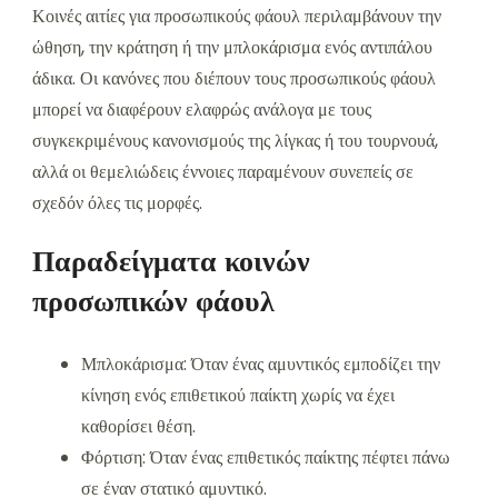
Κοινές αιτίες για προσωπικούς φάουλ περιλαμβάνουν την
ώθηση, την κράτηση ή την μπλοκάρισμα ενός αντιπάλου
άδικα. Οι κανόνες που διέπουν τους προσωπικούς φάουλ
μπορεί να διαφέρουν ελαφρώς ανάλογα με τους
συγκεκριμένους κανονισμούς της λίγκας ή του τουρνουά,
αλλά οι θεμελιώδεις έννοιες παραμένουν συνεπείς σε
σχεδόν όλες τις μορφές.
Παραδείγματα κοινών
προσωπικών φάουλ
Μπλοκάρισμα: Όταν ένας αμυντικός εμποδίζει την
κίνηση ενός επιθετικού παίκτη χωρίς να έχει
καθορίσει θέση.
Φόρτιση: Όταν ένας επιθετικός παίκτης πέφτει πάνω
σε έναν στατικό αμυντικό.