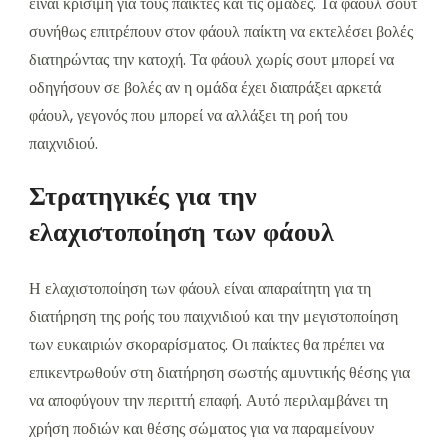
είναι κρίσιμη για τους παίκτες και τις ομάδες. Τα φάουλ σουτ
συνήθως επιτρέπουν στον φάουλ παίκτη να εκτελέσει βολές
διατηρώντας την κατοχή. Τα φάουλ χωρίς σουτ μπορεί να
οδηγήσουν σε βολές αν η ομάδα έχει διαπράξει αρκετά
φάουλ, γεγονός που μπορεί να αλλάξει τη ροή του
παιχνιδιού.
Στρατηγικές για την
ελαχιστοποίηση των φάουλ
Η ελαχιστοποίηση των φάουλ είναι απαραίτητη για τη
διατήρηση της ροής του παιχνιδιού και την μεγιστοποίηση
των ευκαιριών σκοραρίσματος. Οι παίκτες θα πρέπει να
επικεντρωθούν στη διατήρηση σωστής αμυντικής θέσης για
να αποφύγουν την περιττή επαφή. Αυτό περιλαμβάνει τη
χρήση ποδιών και θέσης σώματος για να παραμείνουν