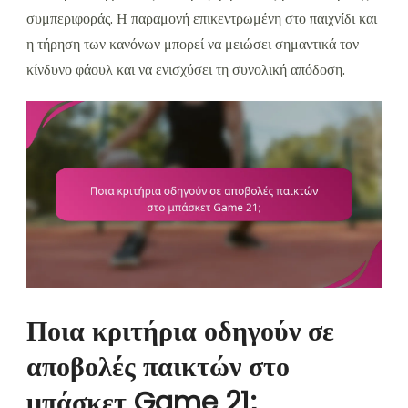
συμπεριφοράς. Η παραμονή επικεντρωμένη στο παιχνίδι και
η τήρηση των κανόνων μπορεί να μειώσει σημαντικά τον
κίνδυνο φάουλ και να ενισχύσει τη συνολική απόδοση.
Ποια κριτήρια οδηγούν σε
αποβολές παικτών στο
μπάσκετ Game 21;