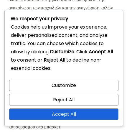
ανακοίνωση των παιχνιδιών και την αναγνώριση καλών
κινήσεων από άλλους. Αυτό προάγει μια θετική ατμόσφαιρα
We respect your privacy
και μειώνει τις εντάσεις που μπορεί να οδηγήσουν σε φάουλ.
Cookies help us improve your experience,
deliver personalized content, and analyze
Η παραμονή ήρεμη κάτω από πίεση είναι μια άλλη βασική
traffic. You can choose which cookies to
πτυχή της διατήρησης καλής συμπεριφοράς. Οι παίκτες που
allow by clicking
Customize
. Click
Accept All
αντιδρούν επιθετικά σε κλήσεις ή αντιπάλους είναι πιο
to consent or
Reject All
to decline non-
πιθανό να διαπράξουν φάουλ. Αντίθετα, η εστίαση στο
essential cookies.
παιχνίδι και η διατήρηση της ψυχραιμίας μπορεί να βοηθήσει
στην αποφυγή περιττών ποινών.
Customize
Τελικά, ο καλός αθλητισμός περιλαμβάνει το να παίζεις
Reject All
δίκαια και να αντιμετωπίζεις όλους τους συμμετέχοντες με
σεβασμό. Αυτό όχι μόνο ενισχύει την εμπειρία του
Accept All
παιχνιδιού αλλά και προάγει μια κουλτούρα ακεραιότητας
και σεβασμού στο μπάσκετ.