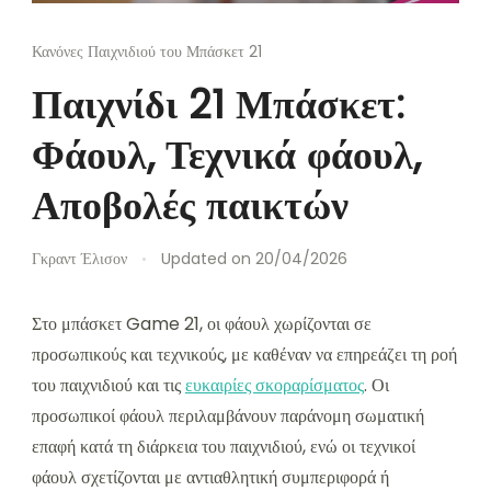
Κανόνες Παιχνιδιού του Μπάσκετ 21
Παιχνίδι 21 Μπάσκετ:
Φάουλ, Τεχνικά φάουλ,
Αποβολές παικτών
Γκραντ Έλισον
Updated on
20/04/2026
Στο μπάσκετ Game 21, οι φάουλ χωρίζονται σε
προσωπικούς και τεχνικούς, με καθέναν να επηρεάζει τη ροή
του παιχνιδιού και τις
ευκαιρίες σκοραρίσματος
. Οι
προσωπικοί φάουλ περιλαμβάνουν παράνομη σωματική
επαφή κατά τη διάρκεια του παιχνιδιού, ενώ οι τεχνικοί
φάουλ σχετίζονται με αντιαθλητική συμπεριφορά ή