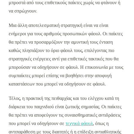
μπροστά από τους επιθετικούς παίκτες χωρίς να φτάνουν ή
να σπρώχνουν.
Μια άλλη αποτελεσματική στρατηγική είναι να είναι
ενήμεροι για τους αριθμούς προσωπικών φάουλ. Οι παίκτες
θα πρέπει να προσαρμόζουν την αμυντική τους ένταση
καθώς πλησιάζουν το όριο φάουλ τους, επιλέγοντας πιο
στρατηγικές ενέργειες αντί για επιθετικές τακτικές που θα
μπορούσαν να οδηγήσουν σε φάουλ. Η επικοινωνία με τους
συμπαίκτες μπορεί επίσης να βοηθήσει στην αποφυγή
καταστάσεων που μπορεί να οδηγήσουν σε φάουλ.
Τέλος, η πρακτική της πειθαρχίας και του ελέγχου κατά τη
διάρκεια του παιχνιδιού είναι ζωτικής σημασίας. Οι παίκτες
θα πρέπει να αποφεύγουν τις συναισθηματικές αντιδράσεις
που μπορεί να οδηγήσουν σε
τεχνικά φάουλ
, όπως η
αντιπαράθεση με τους διαιτητές ή η επίδειξη αντιαθλητικής