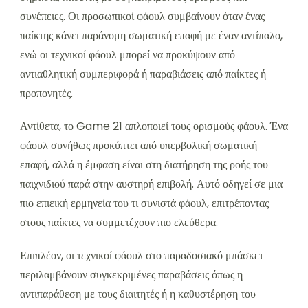
συνέπειες. Οι προσωπικοί φάουλ συμβαίνουν όταν ένας
παίκτης κάνει παράνομη σωματική επαφή με έναν αντίπαλο,
ενώ οι τεχνικοί φάουλ μπορεί να προκύψουν από
αντιαθλητική συμπεριφορά ή παραβιάσεις από παίκτες ή
προπονητές.
Αντίθετα, το Game 21 απλοποιεί τους ορισμούς φάουλ. Ένα
φάουλ συνήθως προκύπτει από υπερβολική σωματική
επαφή, αλλά η έμφαση είναι στη διατήρηση της ροής του
παιχνιδιού παρά στην αυστηρή επιβολή. Αυτό οδηγεί σε μια
πιο επιεική ερμηνεία του τι συνιστά φάουλ, επιτρέποντας
στους παίκτες να συμμετέχουν πιο ελεύθερα.
Επιπλέον, οι τεχνικοί φάουλ στο παραδοσιακό μπάσκετ
περιλαμβάνουν συγκεκριμένες παραβάσεις όπως η
αντιπαράθεση με τους διαιτητές ή η καθυστέρηση του