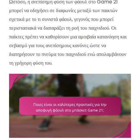
Ωστόσο, η ανεπίσημη φύση των φάουλ στο Game 21
μπορεί να οδηγήσει σε διαφωνίες μεταξύ των παικτών
σχετικά με το τι συνιστά φάουλ, γεγονός που μπορεί
περιστασιακά να διαταράξει τη ροή του παιχνιδιού. Οι
παίκτες πρέπει να καθορίσουν μια αμοιβαία κατανόηση και
σεβασμό για τους ανεπίσημους κανόνες ώστε να
διατηρήσουν το πνεύμα του παιχνιδιού ενώ απολαμβάνουν
τη γρήγορη φύση του.