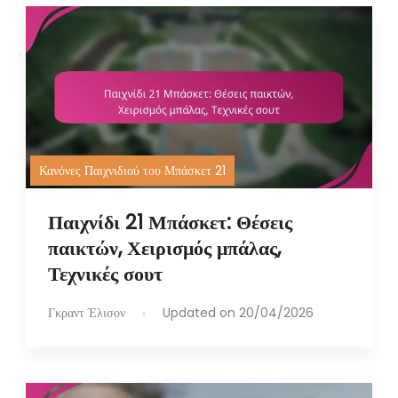
Κανόνες Παιχνιδιού του Μπάσκετ 21
Παιχνίδι 21 Μπάσκετ: Θέσεις
παικτών, Χειρισμός μπάλας,
Τεχνικές σουτ
Γκραντ Έλισον
Updated on
20/04/2026