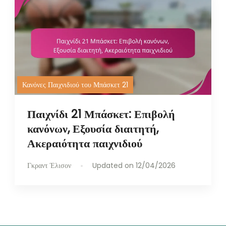
Κανόνες Παιχνιδιού του Μπάσκετ 21
Παιχνίδι 21 Μπάσκετ: Επιβολή
κανόνων, Εξουσία διαιτητή,
Ακεραιότητα παιχνιδιού
Γκραντ Έλισον
Updated on
12/04/2026